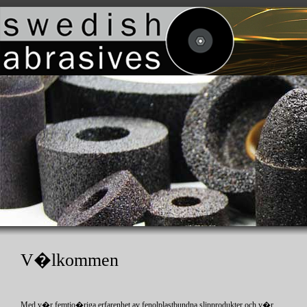
V�lkommen
Med v�r femtio�riga erfarenhet av fenolplastbundna slipprodukter och v�r