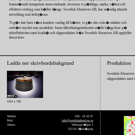
framst�ende kompetens inom mekanik, levererar vi p�litliga, starka, s�kra och
effektiva verktyg som h�ller l�nge. Swedish Abrasives AB, har st�ndig teknisk
utveckling som ledstj�rna.
Vi g�r inte bara v�ra kunders vardag till b�ttre, vi g�r den ocks� enklare och
oerh�rt mycket mer produktiv. Inom tillverkningsindustrin st�lls h�ga krav p�
tidseffektivitet samt kvalit� och slipprodukter fr�n Swedish Abrasives AB uppfyller
dessa krav.
Ladda ner skrivbordsbakgrund
Produktion
Swedish Abrasives 
slipprodukter med 
1024 x 768
Telefon:
036 - 18 50 07
Mail:
info@swedishabrasives.se
Adress:
Verktygsv�gen 1
553 02 J�nk�ping